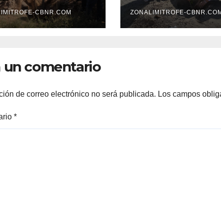
STAURACIÓN Y
reforestación e
OTECCIÓN DE
IMITROFE-CBNR.COM
Parque 5 de Ma
ZONALIMITROFE-CBNR.CO
 ECOSISTEMAS
 un comentario
ción de correo electrónico no será publicada.
Los campos oblig
ario
*