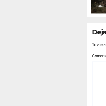
RE
PR
ZONAL
SUS
Deja
Tu direc
Coment