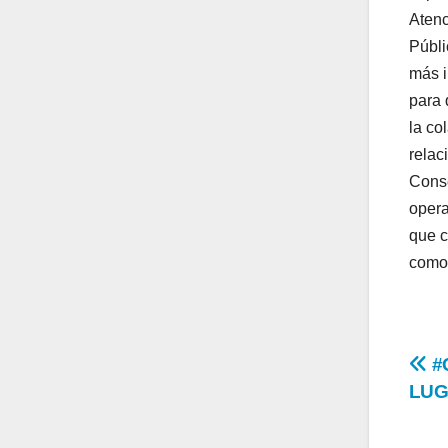
Atenc
Públi
más i
para 
la co
relac
Conse
opera
que c
como 
Na
#
LUG
de