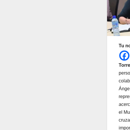
Tu n
Torre
perso
colab
Ángel
repre
acerc
el Mu
cruza
impor