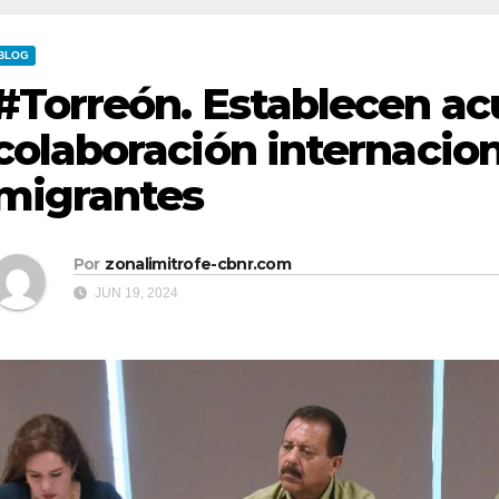
BLOG
#Torreón. Establecen ac
colaboración internacion
migrantes
Por
zonalimitrofe-cbnr.com
JUN 19, 2024