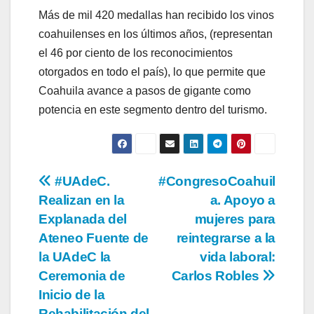
Más de mil 420 medallas han recibido los vinos
coahuilenses en los últimos años, (representan
el 46 por ciento de los reconocimientos
otorgados en todo el país), lo que permite que
Coahuila avance a pasos de gigante como
potencia en este segmento dentro del turismo.
Navegación
#UAdeC.
#CongresoCoahuil
Realizan en la
a. Apoyo a
de
Explanada del
mujeres para
entradas
Ateneo Fuente de
reintegrarse a la
la UAdeC la
vida laboral:
Ceremonia de
Carlos Robles
Inicio de la
Rehabilitación del