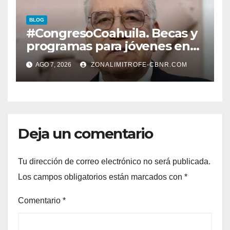
EN CARLOS REAL*
BLOG
#CongresoCoahuila. Becas y
programas para jóvenes en
áreas agropecuarias, plantea
AGO 7, 2026
ZONALIMITROFE-CBNR.COM
Raúl Onofre
Deja un comentario
Tu dirección de correo electrónico no será publicada.
Los campos obligatorios están marcados con
*
Comentario
*