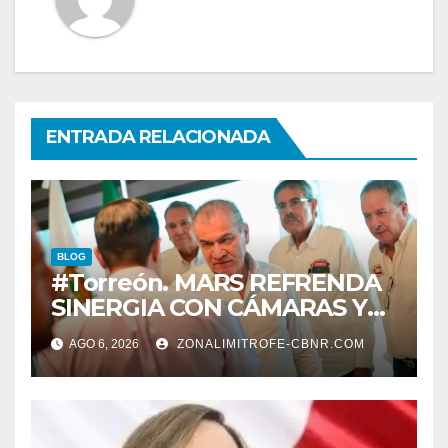
ENTRADA RELACIONADA
BLOG
#Torreón. MARS REFRENDA
SINERGIA CON CÁMARAS Y
ORGANISMOS, EN BENEFICIO
AGO 6, 2026
ZONALIMITROFE-CBNR.COM
DEL DESARROLLO DE
TORREÓN