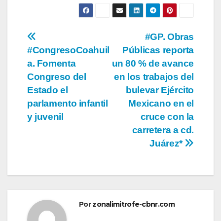
Navegación
#GP. Obras
#CongresoCoahuil
Públicas reporta
de
a. Fomenta
un 80 % de avance
entradas
Congreso del
en los trabajos del
Estado el
bulevar Ejército
parlamento infantil
Mexicano en el
y juvenil
cruce con la
carretera a cd.
Juárez*
Por
zonalimitrofe-cbnr.com