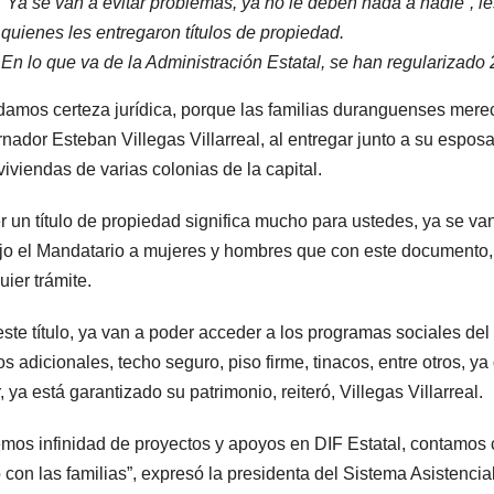
“Ya se van a evitar problemas, ya no le deben nada a nadie”, 
quienes les entregaron títulos de propiedad.
En lo que va de la Administración Estatal, se han regularizad
damos certeza jurídica, porque las familias duranguenses merec
nador Esteban Villegas Villarreal, al entregar junto a su espos
viviendas de varias colonias de la capital.
r un título de propiedad significa mucho para ustedes, ya se va
ijo el Mandatario a mujeres y hombres que con este documento,
uier trámite.
ste título, ya van a poder acceder a los programas sociales del
os adicionales, techo seguro, piso firme, tinacos, entre otros, 
r, ya está garantizado su patrimonio, reiteró, Villegas Villarreal.
mos infinidad de proyectos y apoyos en DIF Estatal, contamos 
con las familias”, expresó la presidenta del Sistema Asistencial