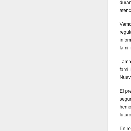
duran
atenc
Vamos
regul
infor
famili
Tambi
famil
Nuevo
El pr
segur
hemos
futur
En re