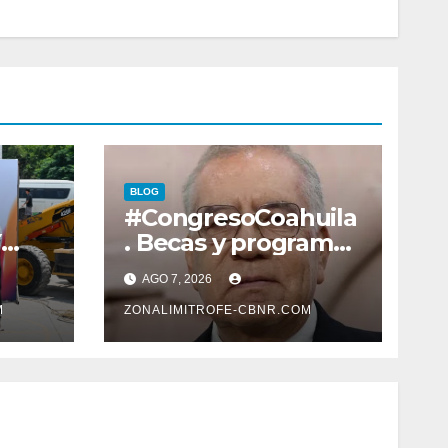
BLOG
#CongresoCoahuila
Y
. Becas y programas
EGAS
para jóvenes en
AGO 7, 2026
áreas
M
agropecuarias,
ZONALIMITROFE-CBNR.COM
plantea Raúl
Onofre
DAN
A
N DE