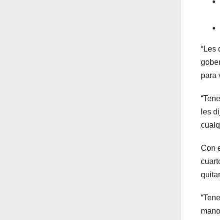
“Les 
gober
para 
“Tene
les d
cualq
Con e
cuart
quita
“Tene
mano 