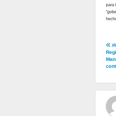
para 
“gobe
hecho
Na
#U
Regi
de
Mani
en
cont