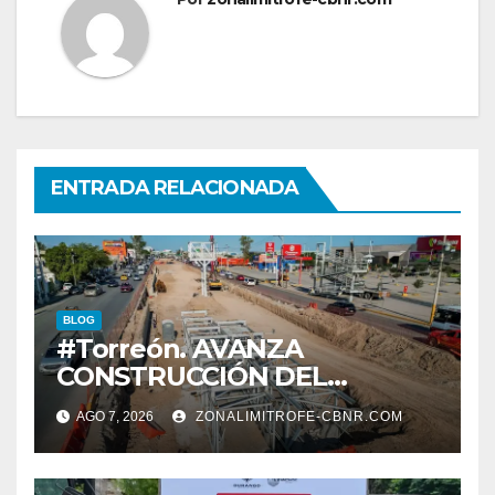
ENTRADA RELACIONADA
BLOG
#Torreón. AVANZA
CONSTRUCCIÓN DEL
SISTEMA VIAL ORIENTE,
AGO 7, 2026
ZONALIMITROFE-CBNR.COM
SOBRE BULEVAR
REVOLUCIÓN