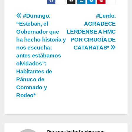
Navegación
#Durango.
#Lerdo.
“Esteban, el
AGRADECE
de
Gobernador que
LERDENSE A HMC
entradas
ha hecho historia y
POR CIRUGÍA DE
nos escucha;
CATARATAS*
antes estábamos
olvidados”:
Habitantes de
Pánuco de
Coronado y
Rodeo*
Por
zonalimitrofe-cbnr.com