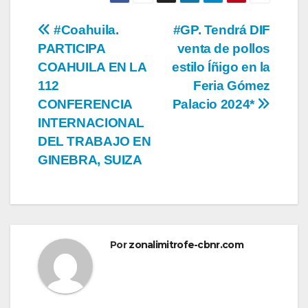
Navegación
#Coahuila.
#GP. Tendrá DIF
PARTICIPA
venta de pollos
de
COAHUILA EN LA
estilo Íñigo en la
entradas
112
Feria Gómez
CONFERENCIA
Palacio 2024*
INTERNACIONAL
DEL TRABAJO EN
GINEBRA, SUIZA
Por
zonalimitrofe-cbnr.com