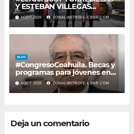
Y ESTEBAN VILLEGAS
ENTREGAN TÍTULOS DE
AGO 7, 2026
ZONALIMITROFE-CBNR.COM
PROPIEDAD A FAMILIAS
LERDENSES Y DAN
ARRANQUE A LA
CONSTRUCCIÓN DE DOMO
EN CARLOS REAL*
BLOG
#CongresoCoahuila. Becas y
programas para jóvenes en
áreas agropecuarias, plantea
AGO 7, 2026
ZONALIMITROFE-CBNR.COM
Raúl Onofre
Deja un comentario