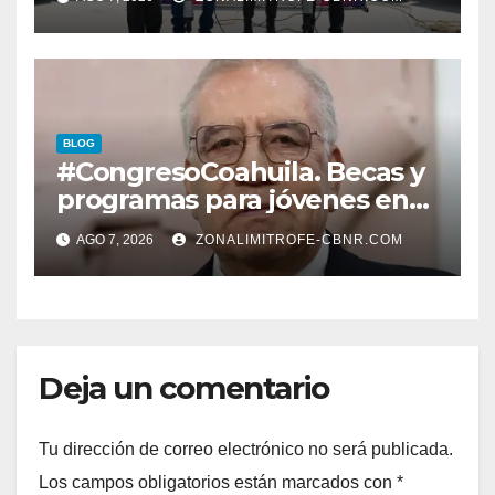
PROPIEDAD A FAMILIAS
LERDENSES Y DAN
ARRANQUE A LA
CONSTRUCCIÓN DE DOMO
EN CARLOS REAL*
BLOG
#CongresoCoahuila. Becas y
programas para jóvenes en
áreas agropecuarias, plantea
AGO 7, 2026
ZONALIMITROFE-CBNR.COM
Raúl Onofre
Deja un comentario
Tu dirección de correo electrónico no será publicada.
Los campos obligatorios están marcados con
*