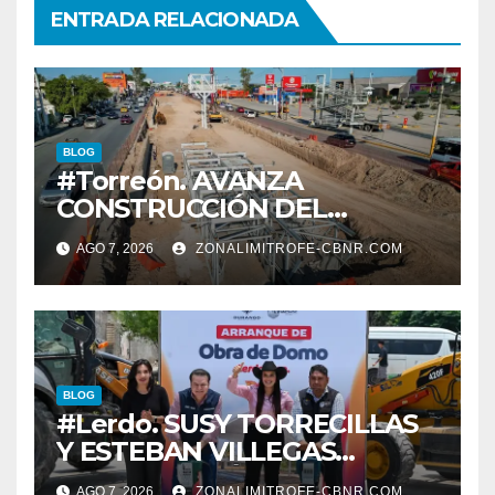
ENTRADA RELACIONADA
BLOG
#Torreón. AVANZA
CONSTRUCCIÓN DEL
SISTEMA VIAL ORIENTE,
AGO 7, 2026
ZONALIMITROFE-CBNR.COM
SOBRE BULEVAR
REVOLUCIÓN
BLOG
#Lerdo. SUSY TORRECILLAS
Y ESTEBAN VILLEGAS
ENTREGAN TÍTULOS DE
AGO 7, 2026
ZONALIMITROFE-CBNR.COM