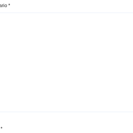
ario
*
e
*