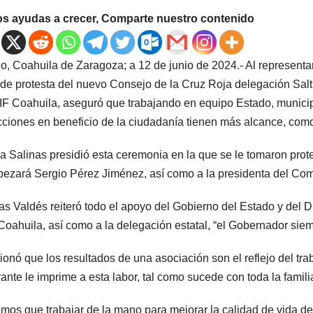
os ayudas a crecer, Comparte nuestro contenido
llo, Coahuila de Zaragoza; a 12 de junio de 2024.- Al represen
de protesta del nuevo Consejo de la Cruz Roja delegación Saltil
IF Coahuila, aseguró que trabajando en equipo Estado, municipio
cciones en beneficio de la ciudadanía tienen más alcance, como
na Salinas presidió esta ceremonia en la que se le tomaron prot
ezará Sergio Pérez Jiménez, así como a la presidenta del Comi
as Valdés reiteró todo el apoyo del Gobierno del Estado y del 
Coahuila, así como a la delegación estatal, “el Gobernador siem
onó que los resultados de una asociación son el reflejo del tr
rante le imprime a esta labor, tal como sucede con toda la famil
mos que trabajar de la mano para mejorar la calidad de vida de l