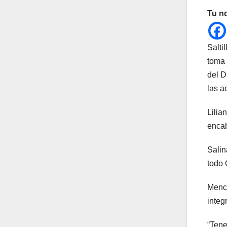
Tu n
Salti
toma 
del D
las a
Lilia
encab
Salin
todo 
Menci
integ
“Tene