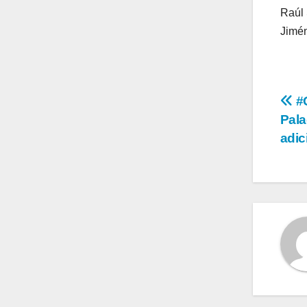
Raúl 
Jimén
Na
#G
Pala
de
adic
en