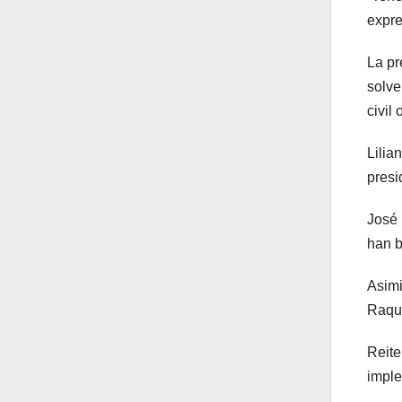
expre
La pr
solve
civil
Lilia
presi
José 
han b
Asimi
Raque
Reite
imple