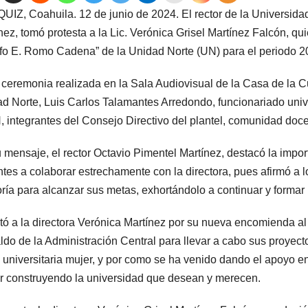
IZ, Coahuila. 12 de junio de 2024. El rector de la Universid
nez, tomó protesta a la Lic. Verónica Grisel Martínez Falcón, quie
fo E. Romo Cadena” de la Unidad Norte (UN) para el periodo 2
 ceremonia realizada en la Sala Audiovisual de la Casa de la Cu
d Norte, Luis Carlos Talamantes Arredondo, funcionariado unive
, integrantes del Consejo Directivo del plantel, comunidad docen
 mensaje, el rector Octavio Pimentel Martínez, destacó la import
tes a colaborar estrechamente con la directora, pues afirmó a 
ría para alcanzar sus metas, exhortándolo a continuar y formar 
itó a la directora Verónica Martínez por su nueva encomienda al fre
ldo de la Administración Central para llevar a cabo sus proyec
universitaria mujer, y por como se ha venido dando el apoyo e
r construyendo la universidad que desean y merecen.