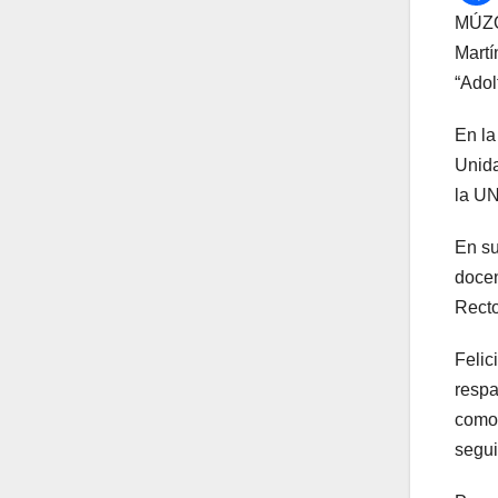
MÚZQU
Martí
“Adol
En la
Unida
la UN
En su
docen
Recto
Felic
respa
como 
segui