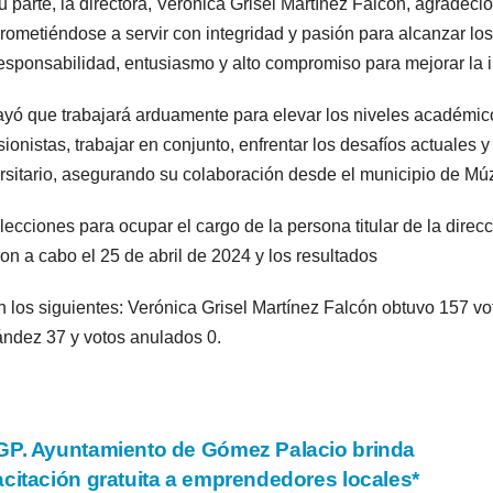
u parte, la directora, Verónica Grisel Martínez Falcón, agradeci
ometiéndose a servir con integridad y pasión para alcanzar los 
esponsabilidad, entusiasmo y alto compromiso para mejorar la in
yó que trabajará arduamente para elevar los niveles académicos
sionistas, trabajar en conjunto, enfrentar los desafíos actuales y
rsitario, asegurando su colaboración desde el municipio de Mú
lecciones para ocupar el cargo de la persona titular de la direc
ron a cabo el 25 de abril de 2024 y los resultados
n los siguientes: Verónica Grisel Martínez Falcón obtuvo 157 vo
ndez 37 y votos anulados 0.
vegación
P. Ayuntamiento de Gómez Palacio brinda
citación gratuita a emprendedores locales*