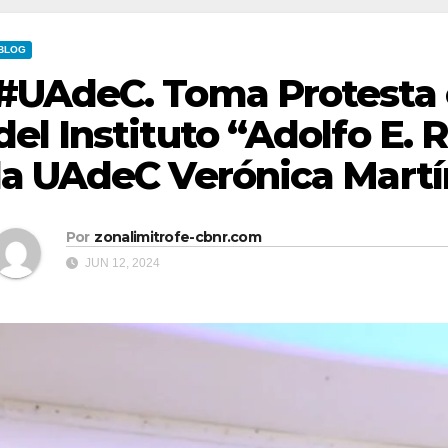
BLOG
#UAdeC. Toma Protesta 
del Instituto “Adolfo E
la UAdeC Verónica Martí
Por
zonalimitrofe-cbnr.com
JUN 12, 2024