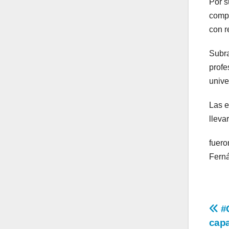
Por s
compr
con r
Subra
profe
unive
Las e
lleva
fuero
Ferná
Na
#G
capa