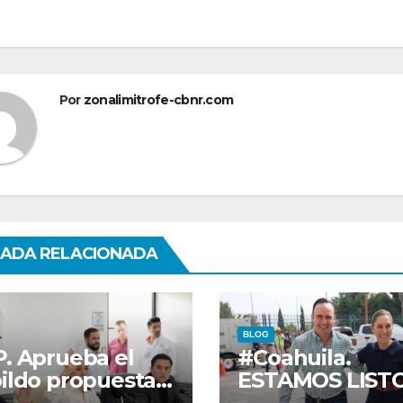
tradas
Por
zonalimitrofe-cbnr.com
ADA RELACIONADA
BLOG
. Aprueba el
#Coahuila.
ildo propuesta
ESTAMOS LIST
Betzabé
PARA