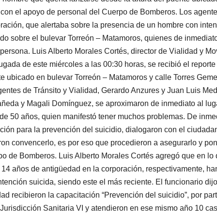
 con el apoyo de personal del Cuerpo de Bomberos. Los agentes 
ración, que alertaba sobre la presencia de un hombre con inten
do sobre el bulevar Torreón – Matamoros, quienes de inmediato 
 persona. Luis Alberto Morales Cortés, director de Vialidad y M
gada de este miércoles a las 00:30 horas, se recibió el reporte
e ubicado en bulevar Torreón – Matamoros y calle Torres Geme
gentes de Tránsito y Vialidad, Gerardo Anzures y Juan Luis Me
ñeda y Magali Domínguez, se aproximaron de inmediato al luga
 de 50 años, quien manifestó tener muchos problemas. De inmedi
ción para la prevención del suicidio, dialogaron con el ciudad
ron convencerlo, es por eso que procedieron a asegurarlo y pon
o de Bomberos. Luis Alberto Morales Cortés agregó que en lo q
y 14 años de antigüedad en la corporación, respectivamente, ha
ntención suicida, siendo este el más reciente. El funcionario dij
dad recibieron la capacitación “Prevención del suicidio”, por par
 Jurisdicción Sanitaria VI y atendieron en ese mismo año 10 cas