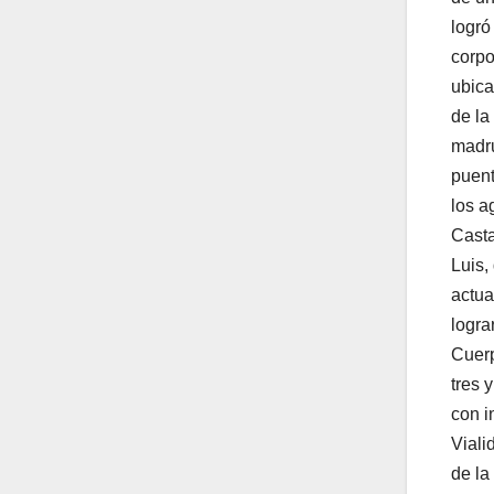
logró
corpo
ubica
de la
madru
puent
los a
Casta
Luis,
actua
logra
Cuerp
tres 
con i
Viali
de la