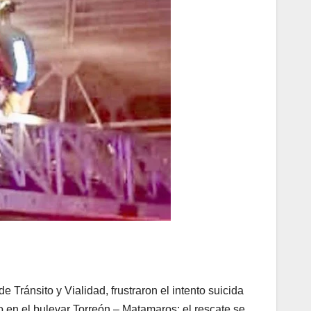
 Tránsito y Vialidad, frustraron el intento suicida
 en el bulevar Torreón – Matamaros; el rescate se