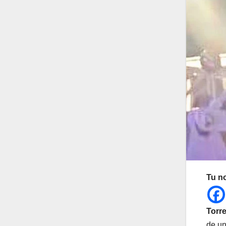
Tu n
Torre
de un