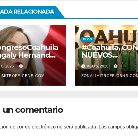
ADA RELACIONADA
BLOG
ngresoCoahuila
#Coahuila. CON
agaly Hernández
NUEVOS
e desconegelar
NOMBRAMIEN
6, 2026
AGO 5, 2026
 QUE TIENE QUE
FORTALECE
 CON LA
IMITROFE-CBNR.COM
GOBERNADOR
ZONALIMITROFE-CBNR.CO
OTECCION DE
GABINETE
ABAJADORES DE
EDUCACION.
 un comentario
ción de correo electrónico no será publicada.
Los campos oblig