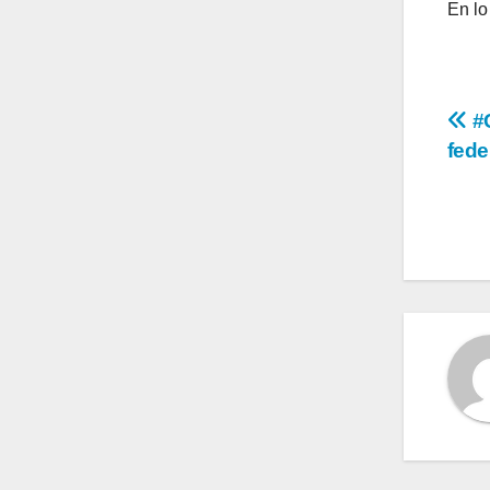
En lo
Na
#C
fede
de
en