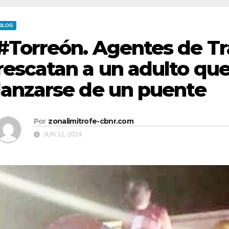
BLOG
#Torreón. Agentes de Trá
rescatan a un adulto qu
lanzarse de un puente
Por
zonalimitrofe-cbnr.com
JUN 12, 2024