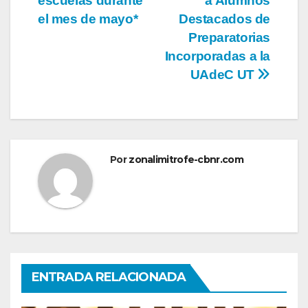
entradas
escuelas durante
a Alumnos
el mes de mayo*
Destacados de
Preparatorias
Incorporadas a la
UAdeC UT
Por
zonalimitrofe-cbnr.com
ENTRADA RELACIONADA