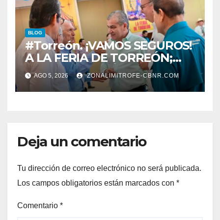
BLOG
#Torreón. ¡VAMOS SEGUROS!
A LA FERIA DE TORREÓN;
ALISTAN EDICIÓN 80
AGO 5, 2026
ZONALIMITROFE-CBNR.COM
Deja un comentario
Tu dirección de correo electrónico no será publicada.
Los campos obligatorios están marcados con
*
Comentario
*