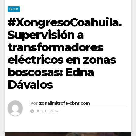
BLOG
#XongresoCoahuila.
Supervisión a
transformadores
eléctricos en zonas
boscosas: Edna
Dávalos
Por
zonalimitrofe-cbnr.com
JUN 11, 2024