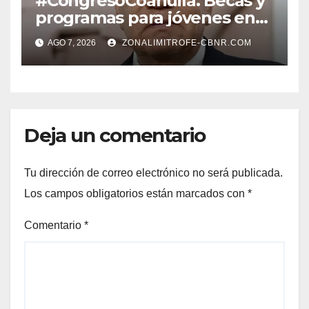
#CongresoCoahuila. Becas y
programas para jóvenes en
áreas agropecuarias, plantea
AGO 7, 2026
ZONALIMITROFE-CBNR.COM
Raúl Onofre
Deja un comentario
Tu dirección de correo electrónico no será publicada.
Los campos obligatorios están marcados con
*
Comentario
*