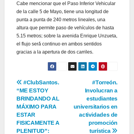
Cabe mencionar que el Paso Inferior Vehicular
de la calle 5 de Mayo, tiene una longitud de
punta a punta de 240 metros lineales, una
altura que permite paso de vehículos de hasta
5.15 metros; sobre la avenida Enrique Unzueta,
el flujo será́ continuo en ambos sentidos
gracias a la apertura de dos carriles.
Navegación
#ClubSantos.
#Torreón.
“ME ESTOY
Involucran a
de
BRINDANDO AL
estudiantes
entradas
MÁXIMO PARA
universitarios en
ESTAR
actividades de
FISICAMENTE A
promoción
PLENITUD”:
turística