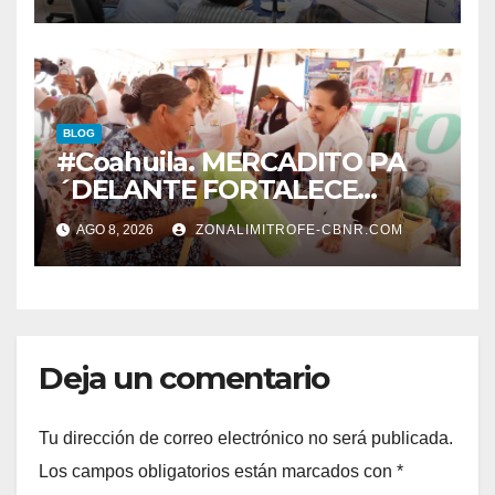
VIALIDADES SEGURAS
BLOG
#Coahuila. MERCADITO PA
´DELANTE FORTALECE
CUIDADO DEL MEDIO
AGO 8, 2026
ZONALIMITROFE-CBNR.COM
AMBIENTE Y LA ECONOMÍA
DE MÁS DE 6 MIL 500
FAMILIAS COAHUILENSES
Deja un comentario
Tu dirección de correo electrónico no será publicada.
Los campos obligatorios están marcados con
*