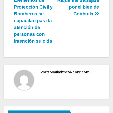
Elementos de
Riquelme trabajará
de
Protección Civil y
por el bien de
entradas
Bomberos se
Coahuila
capacitan para la
atención de
personas con
intención suicida
Por
zonalimitrofe-cbnr.com