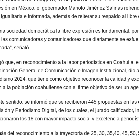
sión en México, el gobernador Manolo Jiménez Salinas refrend
, igualitaria e informada, además de reiterar su respaldo al libre 
na sociedad democrática la libre expresión es fundamental, po
 las comunicadoras y comunicadores que diariamente se esfuerz
mada”, señaló.
ó que, en reconocimiento a la labor periodística en Coahuila, e
inación General de Comunicación e Imagen Institucional, dio a
dismo 2024, que tiene como objetivo reconocer la calidad y exce
n a la población coahuilense con el firme objetivo de ser un ag
te sentido, se informó que se recibieron 445 propuestas en las 
isión y Periodismo Digital, de los cuales, el jurado calificador, 
cionaron los 18 con mayor impacto social y excelencia periodíst
s del reconocimiento a la trayectoria de 25, 30, 35,40, 45, 50, 