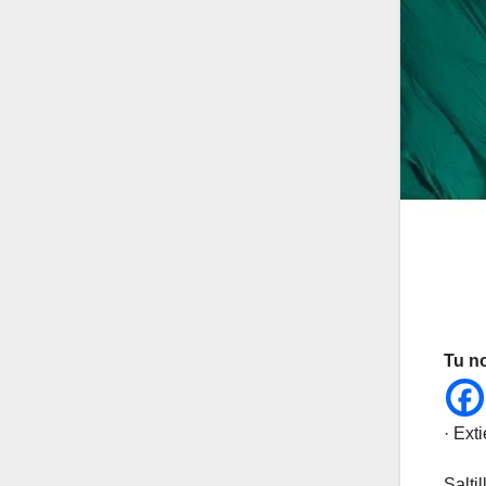
Tu n
· Ext
Salti