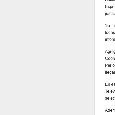
Expre
justa
“En u
todas
infor
Agreg
Coord
Perio
llega
En es
Telev
selec
Ademá