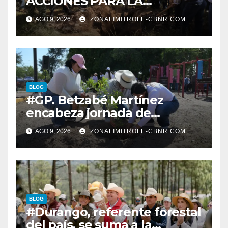
ACCIONES PARA LA
RESTAURACIÓN Y
AGO 9, 2026
ZONALIMITROFE-CBNR.COM
PROTECCIÓN DE SUS
ECOSISTEMAS
BLOG
#GP. Betzabé Martínez
encabeza jornada de
reforestación en el Parque 5
AGO 9, 2026
ZONALIMITROFE-CBNR.COM
de Mayo*
BLOG
#Durango, referente forestal
del país, se suma a la