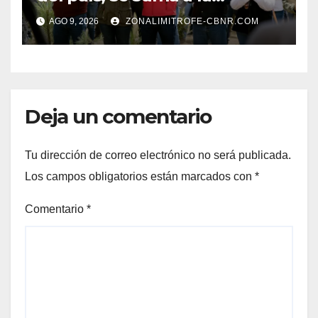
Jornada Nacional de
AGO 9, 2026
ZONALIMITROFE-CBNR.COM
Reforestación de la
Presidenta Claudia con la
plantación de 6 mil pinos
Deja un comentario
Tu dirección de correo electrónico no será publicada.
Los campos obligatorios están marcados con
*
Comentario
*