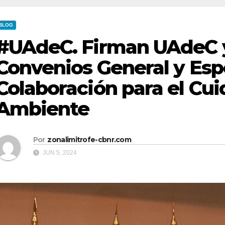
BLOG
#UAdeC. Firman UAdeC
Convenios General y Esp
Colaboración para el Cu
Ambiente
Por
zonalimitrofe-cbnr.com
JUN 5, 2024