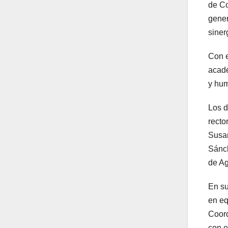
de Co
gener
siner
Con e
acadé
y hum
Los d
recto
Susan
Sánch
de Ag
En su
en eq
Coord
con e