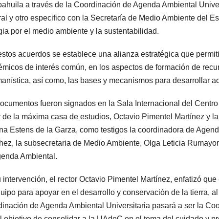
ahuila a través de la Coordinación de Agenda Ambiental Univer
al y otro especifico con la Secretaría de Medio Ambiente del E
gia por el medio ambiente y la sustentabilidad.
stos acuerdos se establece una alianza estratégica que permiti
micos de interés común, en los aspectos de formación de recurs
anística, así como, las bases y mecanismos para desarrollar a
ocumentos fueron signados en la Sala Internacional del Centro 
r de la máxima casa de estudios, Octavio Pimentel Martínez y la
a Estens de la Garza, como testigos la coordinadora de Agenda 
ez, la subsecretaria de Medio Ambiente, Olga Leticia Rumayor
enda Ambiental.
 intervención, el rector Octavio Pimentel Martínez, enfatizó q
uipo para apoyar en el desarrollo y conservación de la tierra,
inación de Agenda Ambiental Universitaria pasará a ser la Co
l objetivo de consolidar a la UAdeC en el tema del cuidado y p