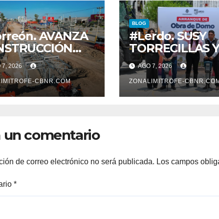
BLOG
rreón. AVANZA
#Lerdo. SUSY
NSTRUCCIÓN
TORRECILLAS 
 SISTEMA VIAL
ESTEBAN VILL
7, 2026
AGO 7, 2026
ENTE, SOBRE
ENTREGAN
LEVAR
IMITROFE-CBNR.COM
TÍTULOS DE
ZONALIMITROFE-CBNR.CO
VOLUCIÓN
PROPIEDAD A
FAMILIAS
LERDENSES Y 
 un comentario
ARRANQUE A L
CONSTRUCCIÓ
DOMO EN CAR
ción de correo electrónico no será publicada.
Los campos oblig
REAL*
ario
*