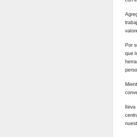
Agreg
traba
valor
Por s
que l
herra
perso
Mient
conve
lleva
centr
nuest