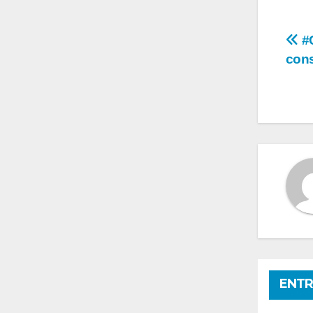
Na
#C
cons
de
en
ENTR