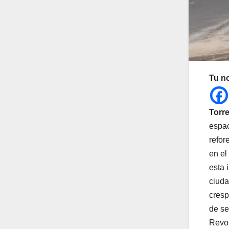
Tu n
Torre
espac
refor
en el
esta 
ciuda
cresp
de se
Revol