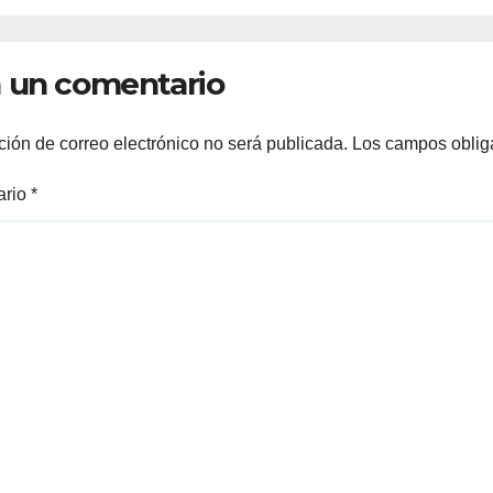
fre
las 11 de la mañ
 un comentario
ción de correo electrónico no será publicada.
Los campos oblig
ario
*