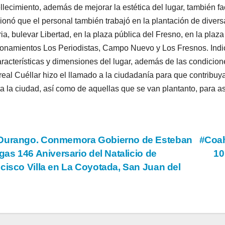
lecimiento, además de mejorar la estética del lugar, también fac
onó que el personal también trabajó en la plantación de diver
ria, bulevar Libertad, en la plaza pública del Fresno, en la plaz
ionamientos Los Periodistas, Campo Nuevo y Los Fresnos. Indi
aracterísticas y dimensiones del lugar, además de las condicion
rreal Cuéllar hizo el llamado a la ciudadanía para que contribu
a la ciudad, así como de aquellas que se van plantanto, para a
vegación
urango. Conmemora Gobierno de Esteban
#Coa
egas 146 Aniversario del Natalicio de
10
cisco Villa en La Coyotada, San Juan del
tradas