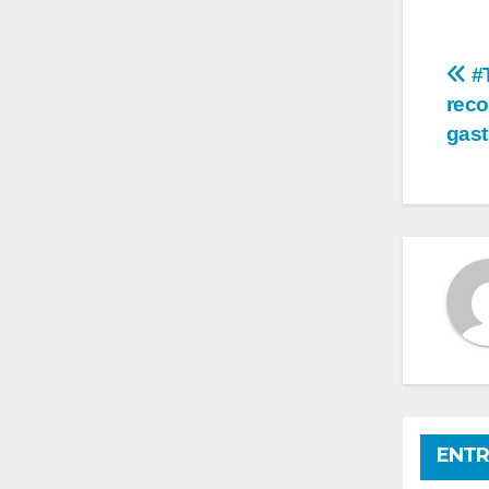
Na
#T
reco
de
gast
en
ENTR