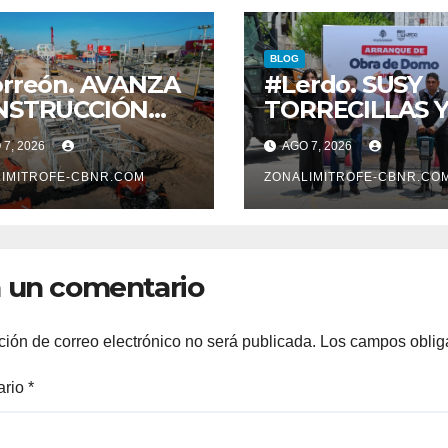
BLOG
rreón. AVANZA
#Lerdo. SUSY
NSTRUCCIÓN
TORRECILLAS 
 SISTEMA VIAL
ESTEBAN VILL
7, 2026
AGO 7, 2026
ENTE, SOBRE
ENTREGAN
LEVAR
IMITROFE-CBNR.COM
TÍTULOS DE
ZONALIMITROFE-CBNR.CO
VOLUCIÓN
PROPIEDAD A
FAMILIAS
LERDENSES Y 
 un comentario
ARRANQUE A L
CONSTRUCCIÓ
DOMO EN CAR
ción de correo electrónico no será publicada.
Los campos oblig
REAL*
ario
*