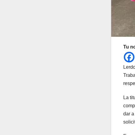
Tu n
Lerdo
Traba
respe
La ti
compa
dar a
solic