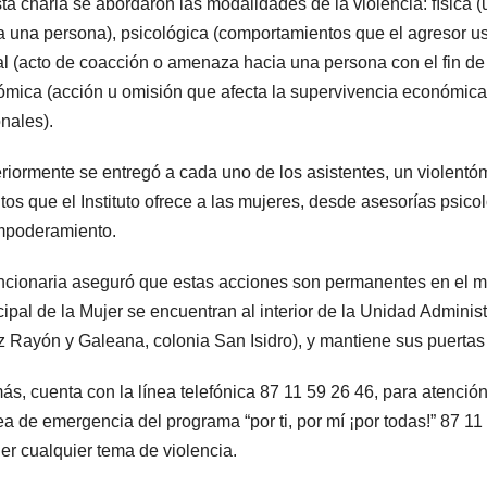
ta charla se abordaron las modalidades de la violencia: física 
a una persona), psicológica (comportamientos que el agresor usa p
l (acto de coacción o amenaza hacia una persona con el fin de
mica (acción u omisión que afecta la supervivencia económica 
nales).
riormente se entregó a cada uno de los asistentes, un violentóme
itos que el Instituto ofrece a las mujeres, desde asesorías psicol
mpoderamiento.
ncionaria aseguró que estas acciones son permanentes en el muni
ipal de la Mujer se encuentran al interior de la Unidad Adminis
 Rayón y Galeana, colonia San Isidro), y mantiene sus puertas 
s, cuenta con la línea telefónica 87 11 59 26 46, para atención
nea de emergencia del programa “por ti, por mí ¡por todas!” 87 11
er cualquier tema de violencia.