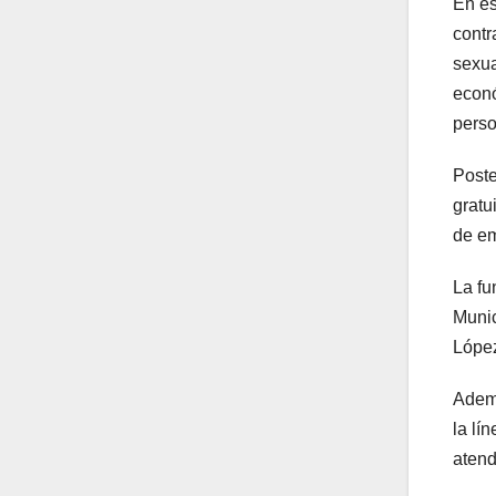
En es
contr
sexua
econó
perso
Poste
gratu
de e
La fu
Munic
López
Ademá
la lí
atend