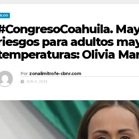
BLOG
#CongresoCoahuila. May
riesgos para adultos may
temperaturas: Olivia Ma
Por
zonalimitrofe-cbnr.com
JUN 4, 2024