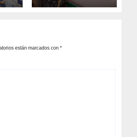
MEDIO AMBIENTE Y
LA ECONOMÍA DE
MÁS DE 6 MIL 500
FAMILIAS
COAHUILENSES
atorios están marcados con
*