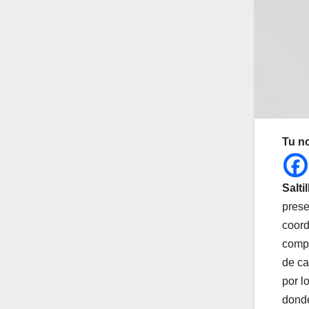
Tu n
Salti
prese
coord
compe
de ca
por l
donde