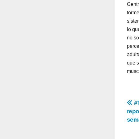
Centr
torme
siste
lo qu
no so
perce
adult
que s
muscu
Na
#T
repo
de
sem
en