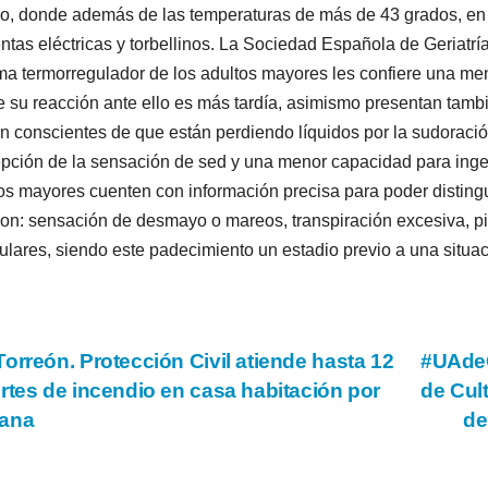
o, donde además de las temperaturas de más de 43 grados, en e
ntas eléctricas y torbellinos. La Sociedad Española de Geriatría
ma termorregulador de los adultos mayores les confiere una me
e su reacción ante ello es más tardía, asimismo presentan tamb
n conscientes de que están perdiendo líquidos por la sudoraci
pción de la sensación de sed y una menor capacidad para ingeri
os mayores cuenten con información precisa para poder distingui
on: sensación de desmayo o mareos, transpiración excesiva, pi
lares, siendo este padecimiento un estadio previo a una situac
vegación
orreón. Protección Civil atiende hasta 12
#UAdeC
rtes de incendio en casa habitación por
de Cul
ana
de
tradas