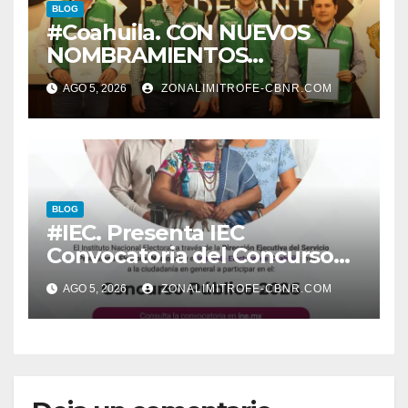
BLOG
#Coahuila. CON NUEVOS
NOMBRAMIENTOS
FORTALECE GOBERNADOR
AGO 5, 2026
ZONALIMITROFE-CBNR.COM
GABINETE
BLOG
#IEC. Presenta IEC
Convocatoria del Concurso
Público 2026
AGO 5, 2026
ZONALIMITROFE-CBNR.COM