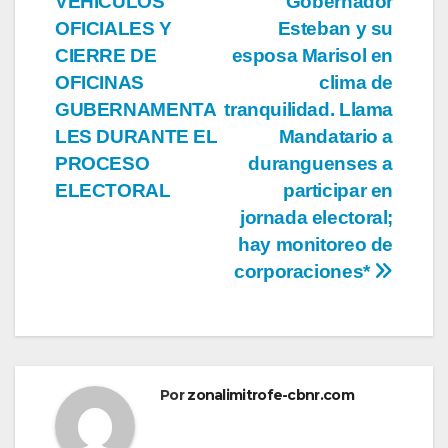
VEHÍCULOS
Gobernador
entradas
OFICIALES Y
Esteban y su
CIERRE DE
esposa Marisol en
OFICINAS
clima de
GUBERNAMENTA
tranquilidad. Llama
LES DURANTE EL
Mandatario a
PROCESO
duranguenses a
ELECTORAL
participar en
jornada electoral;
hay monitoreo de
corporaciones*
Por
zonalimitrofe-cbnr.com