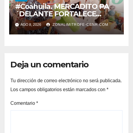
#Coahuila. MERCADITO PA
´DELANTE FORTALECE
CUIDADO DEL MEDIO
AGO 8, 2026
ZONALIMITROFE-CBNR.COM
AMBIENTE Y LA ECONOMÍA
DE MÁS DE 6 MIL 500
FAMILIAS COAHUILENSES
Deja un comentario
Tu dirección de correo electrónico no será publicada.
Los campos obligatorios están marcados con
*
Comentario
*