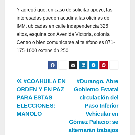
Y agregó que, en caso de solicitar apoyo, las
interesadas pueden acudir a las oficinas del
IMM, ubicadas en calle Independencia 326
altos, esquina con Avenida Victoria, colonia
Centro o bien comunicarse al teléfono es 871-
175-1000 extensión 250.
Navegación
#COAHUILA EN
#Durango. Abre
ORDEN Y EN PAZ
Gobierno Estatal
de
PARA ESTAS
circulación del
entradas
ELECCIONES:
Paso Inferior
MANOLO
Vehicular en
Gómez Palacio; se
alternarán trabajos