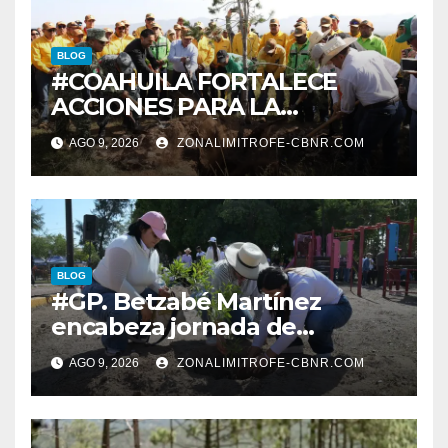
BLOG
#COAHUILA FORTALECE
ACCIONES PARA LA
RESTAURACIÓN Y
AGO 9, 2026
ZONALIMITROFE-CBNR.COM
PROTECCIÓN DE SUS
ECOSISTEMAS
BLOG
#GP. Betzabé Martínez
encabeza jornada de
reforestación en el Parque 5
AGO 9, 2026
ZONALIMITROFE-CBNR.COM
de Mayo*