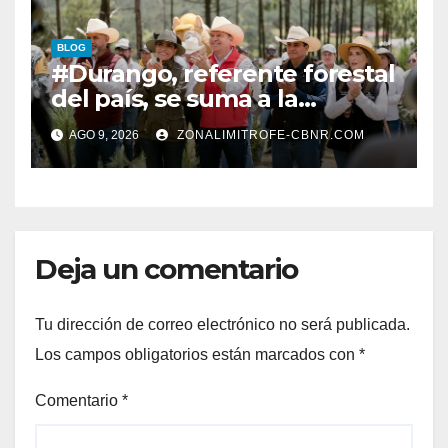
BLOG
#Durango, referente forestal
del país, se suma a la
Jornada Nacional de
AGO 9, 2026
ZONALIMITROFE-CBNR.COM
Reforestación de la
Presidenta Claudia con la
plantación de 6 mil pinos
Deja un comentario
Tu dirección de correo electrónico no será publicada.
Los campos obligatorios están marcados con
*
Comentario
*