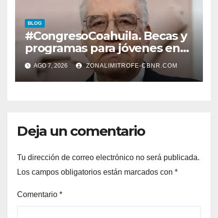
CONSTRUCCIÓN DE DOMO
EN CARLOS REAL*
BLOG
#CongresoCoahuila. Becas y
programas para jóvenes en
áreas agropecuarias, plantea
AGO 7, 2026
ZONALIMITROFE-CBNR.COM
Raúl Onofre
Deja un comentario
Tu dirección de correo electrónico no será publicada.
Los campos obligatorios están marcados con
*
Comentario
*