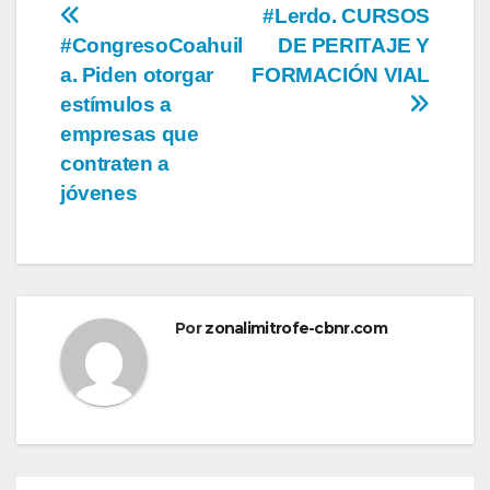
Navegación
#Lerdo. CURSOS
#CongresoCoahuil
DE PERITAJE Y
de
a. Piden otorgar
FORMACIÓN VIAL
entradas
estímulos a
empresas que
contraten a
jóvenes
Por
zonalimitrofe-cbnr.com