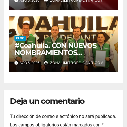
AGO 6, 2026
ZONALIMITROFE-CBNR.COM
QUE VER CON LA
PROTECCION DE
TRABAJADORES DE LA
EDUCACION.
BLOG
#Coahuila. CON NUEVOS
NOMBRAMIENTOS
FORTALECE GOBERNADOR
AGO 5, 2026
ZONALIMITROFE-CBNR.COM
GABINETE
Deja un comentario
Tu dirección de correo electrónico no será publicada.
Los campos obligatorios están marcados con
*