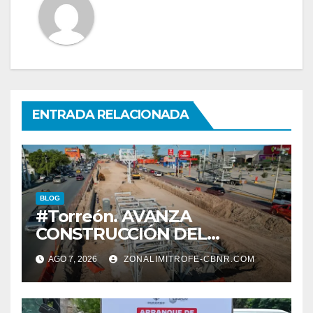
ENTRADA RELACIONADA
BLOG
#Torreón. AVANZA
CONSTRUCCIÓN DEL
SISTEMA VIAL ORIENTE,
AGO 7, 2026
ZONALIMITROFE-CBNR.COM
SOBRE BULEVAR
REVOLUCIÓN