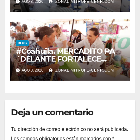
AGO 8, 2026
ZONALIMITROFE-CBNR.COM
VIALIDADES SEGURAS
BLOG
#Coahuila. MERCADITO PA
´DELANTE FORTALECE
CUIDADO DEL MEDIO
AGO 8, 2026
ZONALIMITROFE-CBNR.COM
AMBIENTE Y LA ECONOMÍA
DE MÁS DE 6 MIL 500
FAMILIAS COAHUILENSES
Deja un comentario
Tu dirección de correo electrónico no será publicada.
Los campos obligatorios están marcados con
*