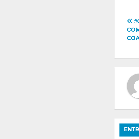
Na
#
COM
de
COA
en
ENTR