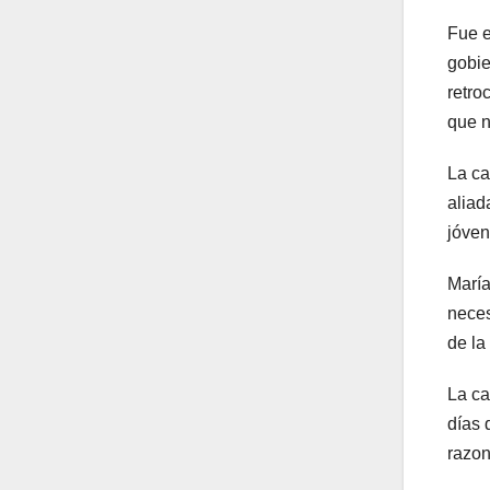
Fue e
gobie
retro
que n
La ca
aliad
jóven
María
neces
de la
La ca
días 
razon