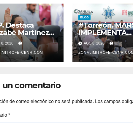
BLOG
. Destaca
#Torreón. MAR
zabé Martínez
IMPLEMENTA
obación de
ESTRATEGIA
8, 2026
AGO 8, 2026
vas normas para
INTEGRAL PAR
alecer la ética y
IMITROFE-CBNR.COM
ESPACIOS Y
ZONALIMITROFE-CBNR.CO
nsparencia*
VIALIDADES
SEGURAS
 un comentario
ción de correo electrónico no será publicada.
Los campos oblig
ario
*