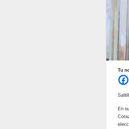
Tu n
Salti
En su
Coraz
elecc