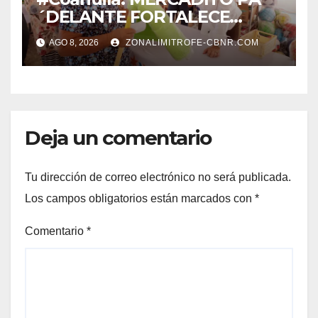
´DELANTE FORTALECE
CUIDADO DEL MEDIO
AGO 8, 2026
ZONALIMITROFE-CBNR.COM
AMBIENTE Y LA ECONOMÍA
DE MÁS DE 6 MIL 500
FAMILIAS COAHUILENSES
Deja un comentario
Tu dirección de correo electrónico no será publicada.
Los campos obligatorios están marcados con
*
Comentario
*