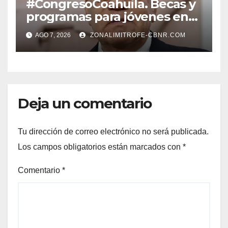
#CongresoCoahuila. Becas y
programas para jóvenes en
áreas agropecuarias, plantea
AGO 7, 2026
ZONALIMITROFE-CBNR.COM
Raúl Onofre
Deja un comentario
Tu dirección de correo electrónico no será publicada.
Los campos obligatorios están marcados con
*
Comentario
*