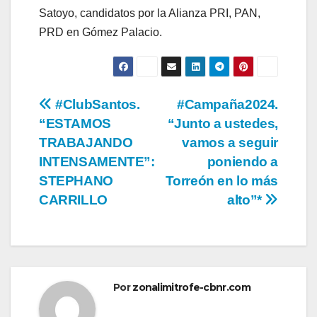
Satoyo, candidatos por la Alianza PRI, PAN,
PRD en Gómez Palacio.
Navegación
#ClubSantos.
#Campaña2024.
“ESTAMOS
“Junto a ustedes,
de
TRABAJANDO
vamos a seguir
entradas
INTENSAMENTE”:
poniendo a
STEPHANO
Torreón en lo más
CARRILLO
alto”*
Por
zonalimitrofe-cbnr.com