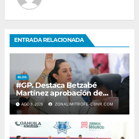
ENTRADA RELACIONADA
BLOG
#GP. Destaca Betzabé
Martínez aprobación de
nuevas normas para
AGO 8, 2026
ZONALIMITROFE-CBNR.COM
fortalecer la ética y
transparencia*