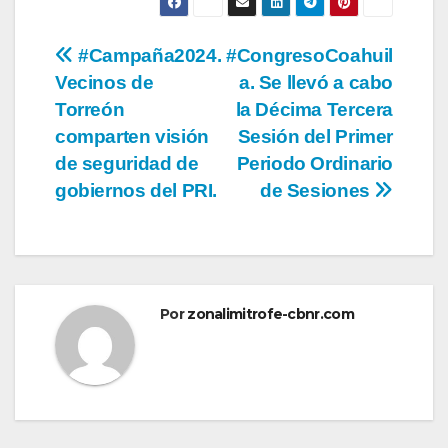
Navegación
#Campaña2024.
#CongresoCoahuil
Vecinos de
a. Se llevó a cabo
de
Torreón
la Décima Tercera
entradas
comparten visión
Sesión del Primer
de seguridad de
Periodo Ordinario
gobiernos del PRI.
de Sesiones
Por
zonalimitrofe-cbnr.com