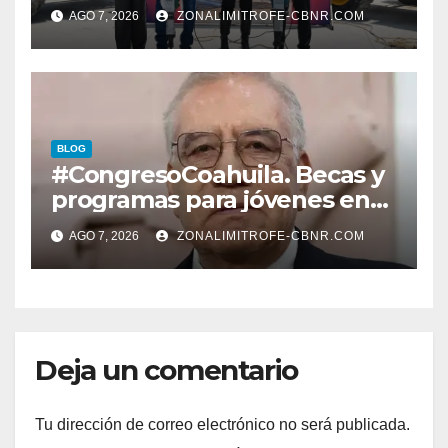
ENTREGAN TÍTULOS DE
AGO 7, 2026
ZONALIMITROFE-CBNR.COM
PROPIEDAD A FAMILIAS
LERDENSES Y DAN
ARRANQUE A LA
CONSTRUCCIÓN DE DOMO
EN CARLOS REAL*
BLOG
#CongresoCoahuila. Becas y
programas para jóvenes en
áreas agropecuarias, plantea
AGO 7, 2026
ZONALIMITROFE-CBNR.COM
Raúl Onofre
Deja un comentario
Tu dirección de correo electrónico no será publicada.