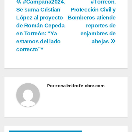
Navegación
#Campaña2024.
#Torreón.
Se suma Cristian
Protección Civil y
de
López al proyecto
Bomberos atiende
entradas
de Román Cepeda
reportes de
en Torreón: “Ya
enjambres de
estamos del lado
abejas
correcto”*
Por
zonalimitrofe-cbnr.com