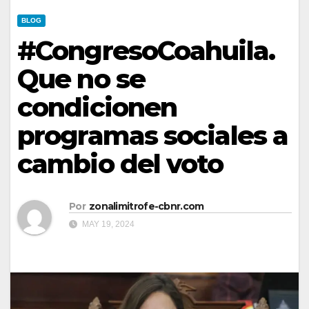
BLOG
#CongresoCoahuila.
Que no se
condicionen
programas sociales a
cambio del voto
Por
zonalimitrofe-cbnr.com
MAY 19, 2024