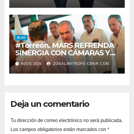
BLOG
#Torreón. MARS REFRENDA
SINERGIA CON CÁMARAS Y
ORGANISMOS, EN BENEFICIO
AGO 6, 2026
ZONALIMITROFE-CBNR.COM
DEL DESARROLLO DE
TORREÓN
Deja un comentario
Tu dirección de correo electrónico no será publicada.
Los campos obligatorios están marcados con
*