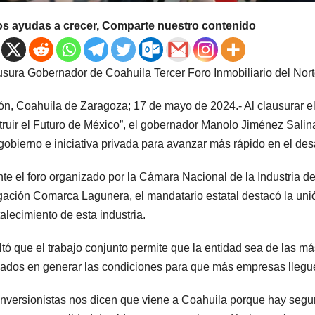
os ayudas a crecer, Comparte nuestro contenido
usura Gobernador de Coahuila Tercer Foro Inmobiliario del Nor
ón, Coahuila de Zaragoza; 17 de mayo de 2024.- Al clausurar el 
ruir el Futuro de México”, el gobernador Manolo Jiménez Salina
, gobierno e iniciativa privada para avanzar más rápido en el desa
te el foro organizado por la Cámara Nacional de la Industria 
ación Comarca Lagunera, el mandatario estatal destacó la unió
rtalecimiento de esta industria.
tó que el trabajo conjunto permite que la entidad sea de las m
ados en generar las condiciones para que más empresas lleguen 
inversionistas nos dicen que viene a Coahuila porque hay segur