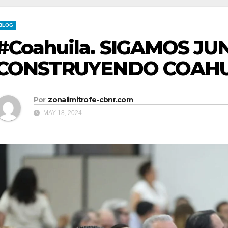
BLOG
#Coahuila. SIGAMOS JU
CONSTRUYENDO COAHU
Por
zonalimitrofe-cbnr.com
MAY 18, 2024