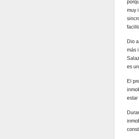
porqu
muy i
sincr
facil
Dio a
más i
Salaz
es un
El pr
inmob
estar
Duran
inmob
const