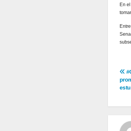
En el
tomar
Entre
Senad
subse
Na
#
prom
de
estu
en