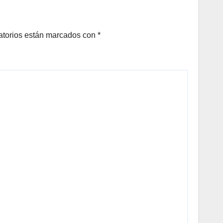
A
N DE
LOS
atorios están marcados con
*