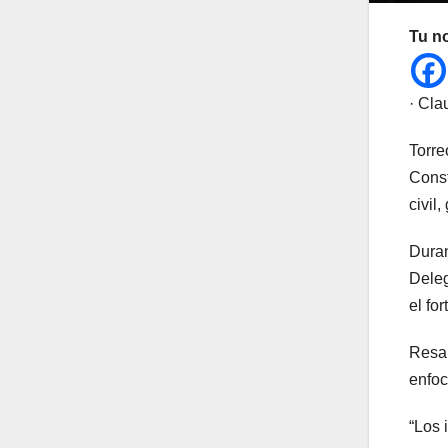
Tu n
· Cla
Torre
Const
civil
Duran
Deleg
el fo
Resal
enfoc
“Los 