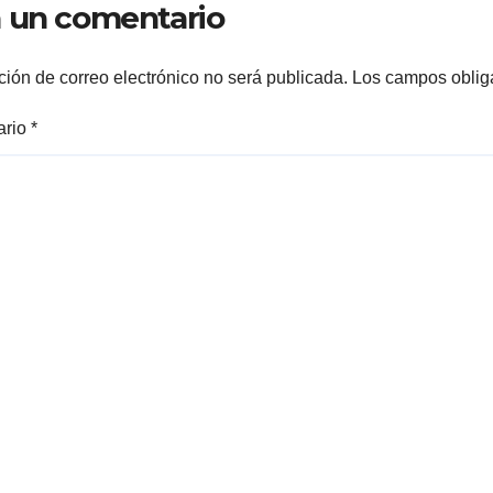
 un comentario
ARRANQUE A L
CONSTRUCCIÓ
DOMO EN CAR
ción de correo electrónico no será publicada.
Los campos oblig
REAL*
ario
*