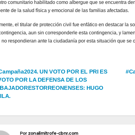
ntro comunitario habilitado como albergue que se encuentra de
ente de la salud física y emocional de las familias afectadas.
mente, el titular de protección civil fue enfático en destacar la 
contingencia, aun sin corresponderle esta contingencia, y la
, no respondieran ante la ciudadanía por esta situación que se o
vegación
Campaña2024. UN VOTO POR EL PRI ES
#C
VOTO POR LA DEFENSA DE LOS
BAJADORESTORREONENSES: HUGO
tradas
ILA.
Por
zonalimitrofe-cbnr.com