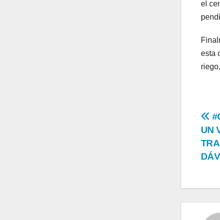
el ce
pendi
Final
esta 
riego
Na
#
UN 
de
TRA
en
DÁV