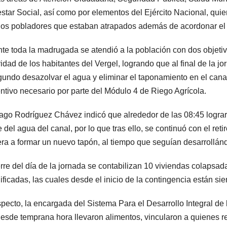
star Social, así como por elementos del Ejército Nacional, qui
os pobladores que estaban atrapados además de acordonar el á
te toda la madrugada se atendió a la población con dos objetivos
ridad de los habitantes del Vergel, logrando que al final de la j
gundo desazolvar el agua y eliminar el taponamiento en el cana
ntivo necesario por parte del Módulo 4 de Riego Agrícola.
ago Rodríguez Chávez indicó que alrededor de las 08:45 lograron
 del agua del canal, por lo que tras ello, se continuó con el ret
era a formar un nuevo tapón, al tiempo que seguían desarrollá
erre del día de la jornada se contabilizan 10 viviendas colapsa
ficadas, las cuales desde el inicio de la contingencia están si
specto, la encargada del Sistema Para el Desarrollo Integral 
esde temprana hora llevaron alimentos, vincularon a quienes re