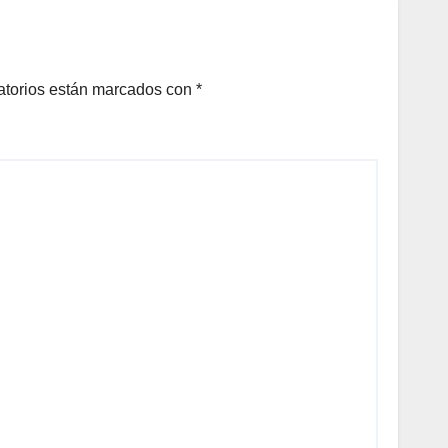
MÁS DE 6 MIL 500
FAMILIAS
COAHUILENSES
atorios están marcados con
*