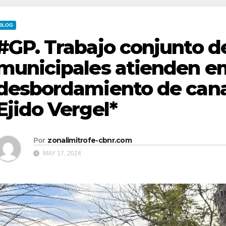
BLOG
#GP. Trabajo conjunto 
municipales atienden e
desbordamiento de cana
Ejido Vergel*
Por
zonalimitrofe-cbnr.com
MAY 17, 2024