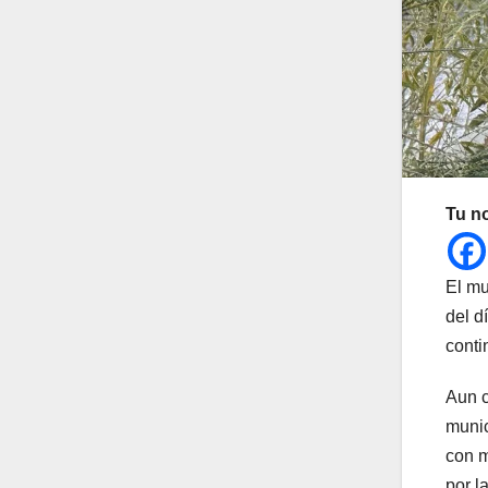
Tu n
El mu
del d
conti
Aun c
munic
con m
por l