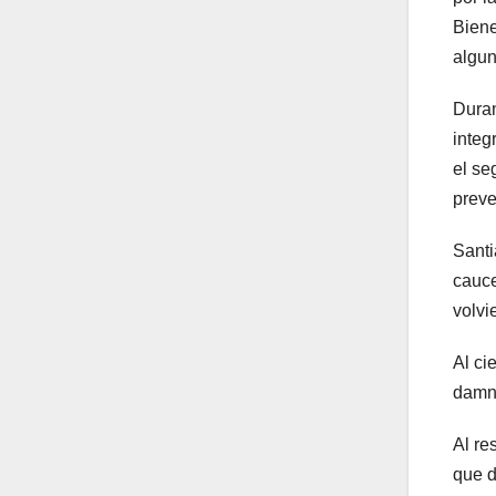
Biene
algun
Duran
integ
el se
preve
Santi
cauce
volvi
Al ci
damni
Al re
que d