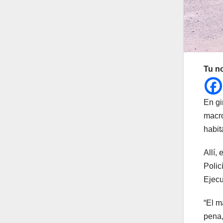
Tu n
En gi
macro
habit
Allí,
Polic
Ejecu
“El m
pena,