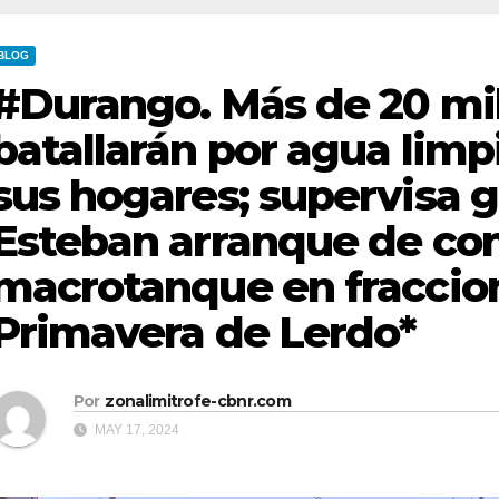
BLOG
#Durango. Más de 20 mil
batallarán por agua limp
sus hogares; supervisa 
Esteban arranque de co
macrotanque en fracci
Primavera de Lerdo*
Por
zonalimitrofe-cbnr.com
MAY 17, 2024