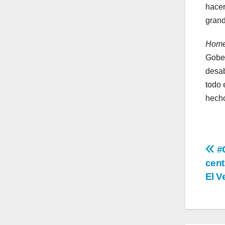
hacer
grand
Homer
Gober
desab
todo 
hecho
Na
#G
cent
de
El V
en