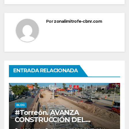
Por
zonalimitrofe-cbnr.com
ENTRADA RELACIONADA
BLOG
#Torreón. AVANZA
CONSTRUCCIÓN DEL
SISTEMA VIAL ORIENTE,