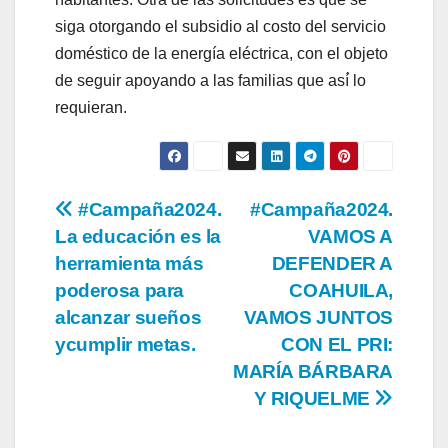
siga otorgando el subsidio al costo del servicio
doméstico de la energía eléctrica, con el objeto
de seguir apoyando a las familias que así́ lo
requieran.
Navegación
#Campaña2024.
#Campaña2024.
La educación es la
VAMOS A
de
herramienta más
DEFENDER A
entradas
poderosa para
COAHUILA,
alcanzar sueños
VAMOS JUNTOS
ycumplir metas.
CON EL PRI:
MARÍA BÁRBARA
Y RIQUELME