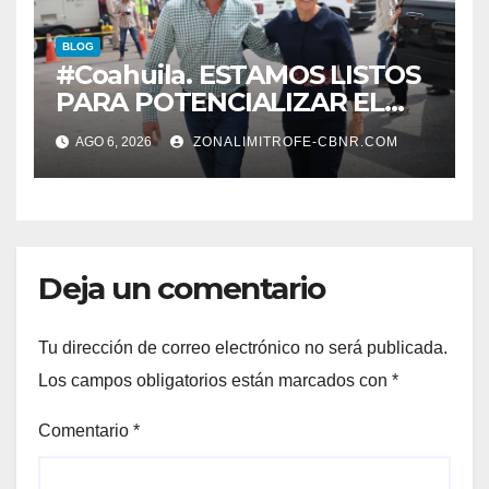
BLOG
#Coahuila. ESTAMOS LISTOS
PARA POTENCIALIZAR EL
GAS COAHUILA: MANOLO
AGO 6, 2026
ZONALIMITROFE-CBNR.COM
Deja un comentario
Tu dirección de correo electrónico no será publicada.
Los campos obligatorios están marcados con
*
Comentario
*