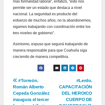
más formalidad laboral”, enfatizó, “esto nos
permite ser un estado que destaca a nivel
nacional. La seguridad es producto del
esfuerzo de muchos años, no la abandonemos,
sigamos trabajando con coordinación entre los
tres niveles de gobierno”.
Asimismo, expuso que seguirá trabajando de
manera responsable para que Coahuila siga
creciendo de manera competitiva.
Navegación
#Torreón.
#Lerdo.
Román Alberto
CAPACITACIÓN
de
Cepeda González
DEL HEROICO
entradas
inaugura el tercer
CUERPO DE