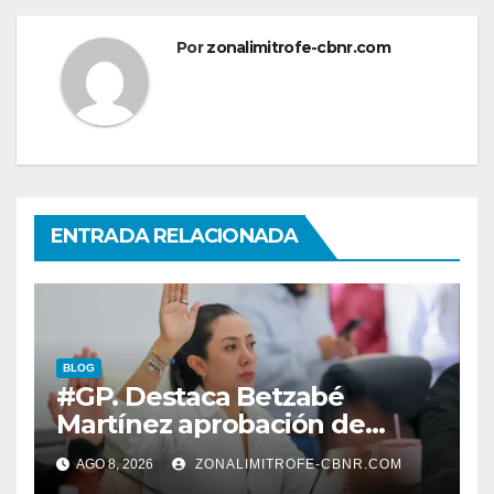
Por
zonalimitrofe-cbnr.com
ENTRADA RELACIONADA
BLOG
#GP. Destaca Betzabé
Martínez aprobación de
nuevas normas para
AGO 8, 2026
ZONALIMITROFE-CBNR.COM
fortalecer la ética y