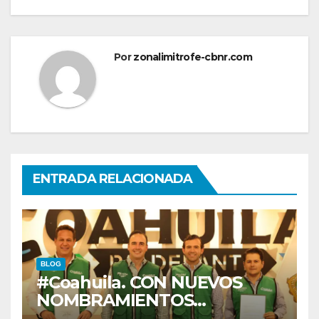
Por
zonalimitrofe-cbnr.com
ENTRADA RELACIONADA
BLOG
#Coahuila. CON NUEVOS
NOMBRAMIENTOS
FORTALECE GOBERNADOR