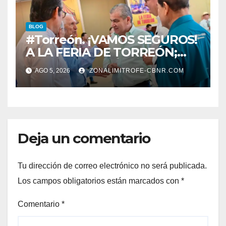
BLOG
#Torreón. ¡VAMOS SEGUROS!
A LA FERIA DE TORREÓN;
ALISTAN EDICIÓN 80
AGO 5, 2026
ZONALIMITROFE-CBNR.COM
Deja un comentario
Tu dirección de correo electrónico no será publicada.
Los campos obligatorios están marcados con
*
Comentario
*