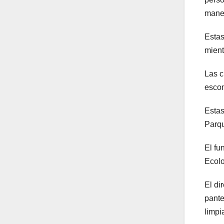
maner
Estas
mient
Las c
escom
Estas
Parqu
El fu
Ecolo
El di
pante
limpi