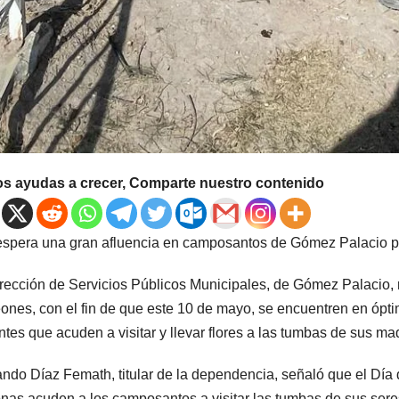
os ayudas a crecer, Comparte nuestro contenido
spera una gran afluencia en camposantos de Gómez Palacio pa
rección de Servicios Públicos Municipales, de Gómez Palacio, r
ones, con el fin de que este 10 de mayo, se encuentren en óptim
antes que acuden a visitar y llevar flores a las tumbas de sus ma
ndo Díaz Femath, titular de la dependencia, señaló que el Día
nas acuden a los camposantos a visitar las tumbas de sus seres