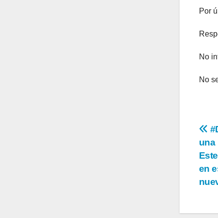
Por ú
Respe
No in
No se
Na
#D
una
de
Este
en
en e
nuev