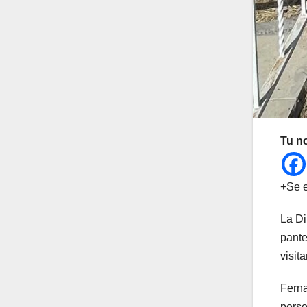
Tu n
+Se e
La Di
pante
visit
Ferna
perso