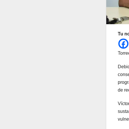
Tu n
Torre
Debid
conse
progr
de re
Vícto
susta
vulne