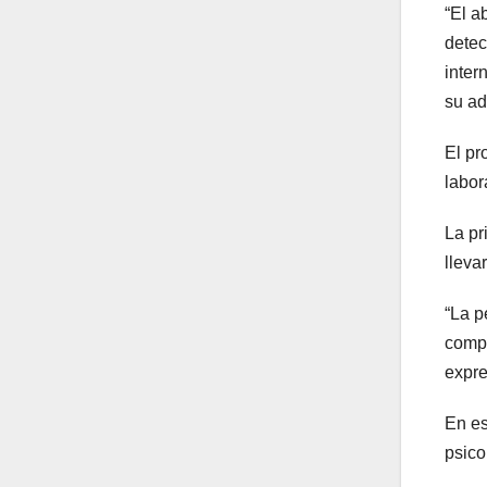
“El a
detec
inter
su ad
El pr
labor
La pr
lleva
“La p
compl
expres
En es
psico