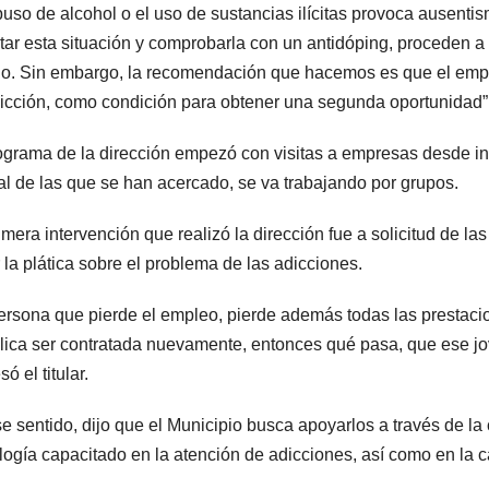
buso de alcohol o el uso de sustancias ilícitas provoca ausentis
tar esta situación y comprobarla con un antidóping, proceden a
no. Sin embargo, la recomendación que hacemos es que el emp
icción, como condición para obtener una segunda oportunidad”, d
ograma de la dirección empezó con visitas a empresas desde ini
al de las que se han acercado, se va trabajando por grupos.
imera intervención que realizó la dirección fue a solicitud de l
r la plática sobre el problema de las adicciones.
ersona que pierde el empleo, pierde además todas las prestacio
ica ser contratada nuevamente, entonces qué pasa, que ese joven
ó el titular.
e sentido, dijo que el Municipio busca apoyarlos a través de la 
logía capacitado en la atención de adicciones, así como en la ca