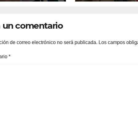
EFICIO DEL
PROTECCION D
SARROLLO DE
TRABAJADORE
RREÓN
LA EDUCACION
 un comentario
ción de correo electrónico no será publicada.
Los campos oblig
ario
*