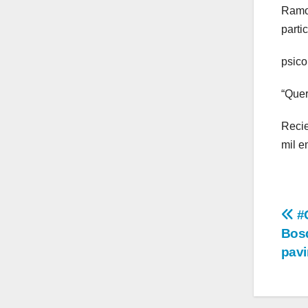
Ramos
parti
psico
“Quer
Recie
mil e
Na
#G
Bosq
de
pav
en