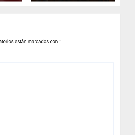
E
GABINETE
S DE
.
atorios están marcados con
*