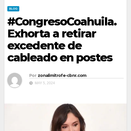
BLOG
#CongresoCoahuila.
Exhorta a retirar
excedente de
cableado en postes
Por
zonalimitrofe-cbnr.com
MAY 5, 2024