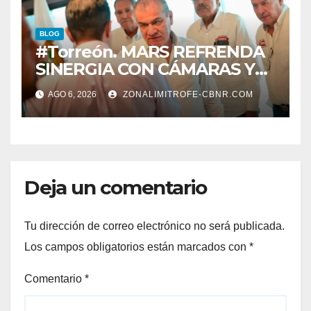
BLOG
#Torreón. MARS REFRENDA
SINERGIA CON CÁMARAS Y
ORGANISMOS, EN BENEFICIO
AGO 6, 2026
ZONALIMITROFE-CBNR.COM
DEL DESARROLLO DE
TORREÓN
Deja un comentario
Tu dirección de correo electrónico no será publicada.
Los campos obligatorios están marcados con
*
Comentario
*