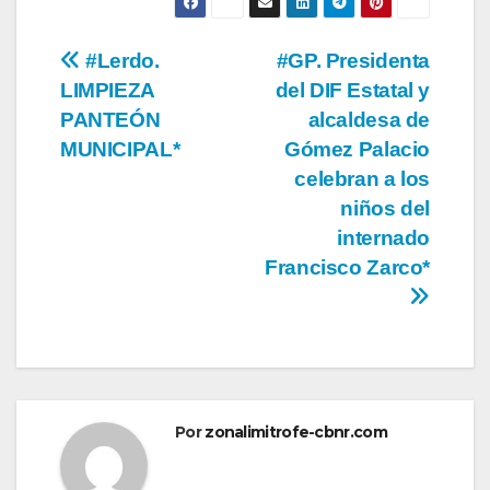
Navegación
#Lerdo.
#GP. Presidenta
LIMPIEZA
del DIF Estatal y
de
PANTEÓN
alcaldesa de
entradas
MUNICIPAL*
Gómez Palacio
celebran a los
niños del
internado
Francisco Zarco*
Por
zonalimitrofe-cbnr.com