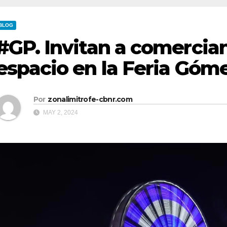
BLOG
#GP. Invitan a comercian
espacio en la Feria Góme
Por
zonalimitrofe-cbnr.com
MAY 2, 2024