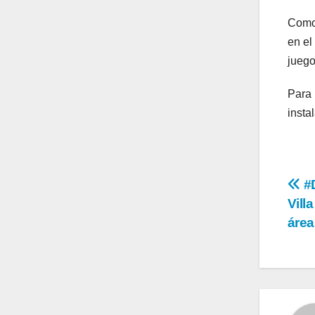
Como 
en el
juego
Para 
insta
Na
#D
Vill
de
área
en