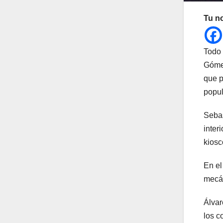
Tu n
Todo 
Gómez
que p
popul
Sebas
inter
kiosc
En el
mecán
Álvar
los c