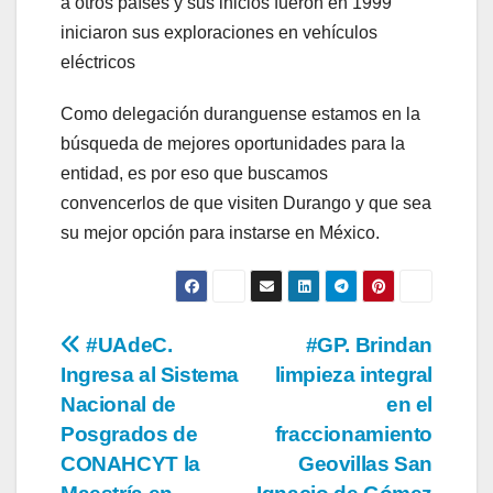
a otros países y sus inicios fueron en 1999
iniciaron sus exploraciones en vehículos
eléctricos
Como delegación duranguense estamos en la
búsqueda de mejores oportunidades para la
entidad, es por eso que buscamos
convencerlos de que visiten Durango y que sea
su mejor opción para instarse en México.
Navegación
#UAdeC.
#GP. Brindan
Ingresa al Sistema
limpieza integral
de
Nacional de
en el
entradas
Posgrados de
fraccionamiento
CONAHCYT la
Geovillas San