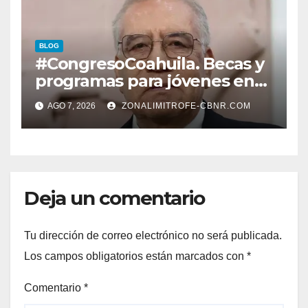
CONSTRUCCIÓN DE DOMO
EN CARLOS REAL*
BLOG
#CongresoCoahuila. Becas y
programas para jóvenes en
áreas agropecuarias, plantea
AGO 7, 2026
ZONALIMITROFE-CBNR.COM
Raúl Onofre
Deja un comentario
Tu dirección de correo electrónico no será publicada.
Los campos obligatorios están marcados con
*
Comentario
*