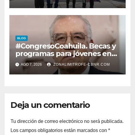
PROPIEDAD A FAMILIAS
LERDENSES Y DAN
ARRANQUE A LA
CONSTRUCCIÓN DE DOMO
EN CARLOS REAL*
BLOG
#CongresoCoahuila. Becas y
programas para jóvenes en
áreas agropecuarias, plantea
AGO 7, 2026
ZONALIMITROFE-CBNR.COM
Raúl Onofre
Deja un comentario
Tu dirección de correo electrónico no será publicada.
Los campos obligatorios están marcados con
*