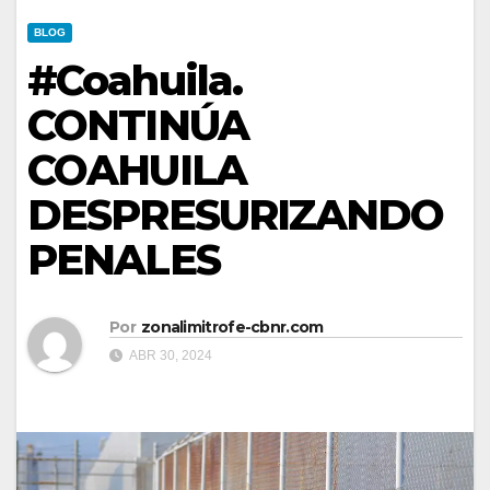
BLOG
#Coahuila.
CONTINÚA
COAHUILA
DESPRESURIZANDO
PENALES
Por
zonalimitrofe-cbnr.com
ABR 30, 2024