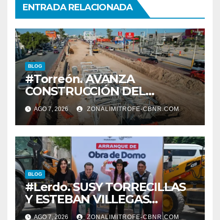
ENTRADA RELACIONADA
BLOG
#Torreón. AVANZA
CONSTRUCCIÓN DEL
SISTEMA VIAL ORIENTE,
AGO 7, 2026
ZONALIMITROFE-CBNR.COM
SOBRE BULEVAR
REVOLUCIÓN
BLOG
#Lerdo. SUSY TORRECILLAS
Y ESTEBAN VILLEGAS
ENTREGAN TÍTULOS DE
AGO 7, 2026
ZONALIMITROFE-CBNR.COM