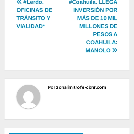
Navegación
#Lerdo.
#Coahuila. LLEGA
OFICINAS DE
INVERSIÓN POR
de
TRÁNSITO Y
MÁS DE 10 MIL
entradas
VIALIDAD*
MILLONES DE
PESOS A
COAHUILA:
MANOLO
Por
zonalimitrofe-cbnr.com