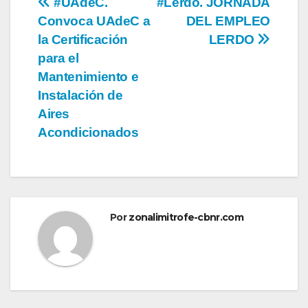
Navegación
#UAdeC.
#Lerdo. JORNADA
Convoca UAdeC a
DEL EMPLEO
de
la Certificación
LERDO
entradas
para el
Mantenimiento e
Instalación de
Aires
Acondicionados
Por
zonalimitrofe-cbnr.com