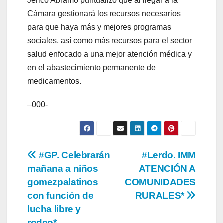
Jericó Abramo puntualizó que al llegar a la
Cámara gestionará los recursos necesarios
para que haya más y mejores programas
sociales, así como más recursos para el sector
salud enfocado a una mejor atención médica y
en el abastecimiento permanente de
medicamentos.
–000-
Navegación
#GP. Celebrarán
#Lerdo. IMM
mañana a niños
ATENCIÓN A
de
gomezpalatinos
COMUNIDADES
entradas
con función de
RURALES*
lucha libre y
rodeo*