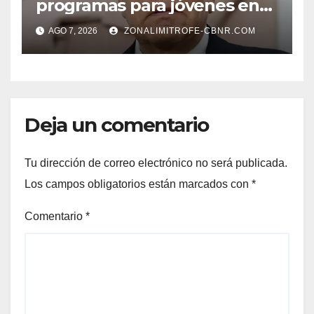
programas para jóvenes en
áreas agropecuarias, plantea
AGO 7, 2026
ZONALIMITROFE-CBNR.COM
Raúl Onofre
Deja un comentario
Tu dirección de correo electrónico no será publicada.
Los campos obligatorios están marcados con
*
Comentario
*