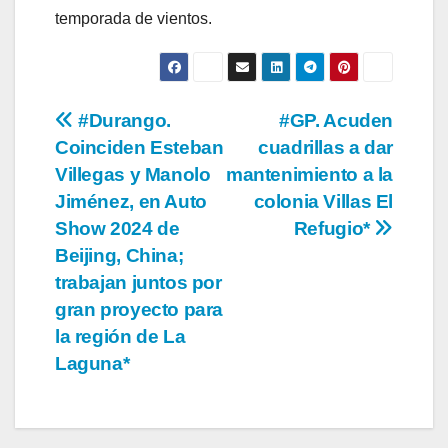
temporada de vientos.
Navegación
#Durango.
#GP. Acuden
Coinciden Esteban
cuadrillas a dar
de
Villegas y Manolo
mantenimiento a la
entradas
Jiménez, en Auto
colonia Villas El
Show 2024 de
Refugio*
Beijing, China;
trabajan juntos por
gran proyecto para
la región de La
Laguna*