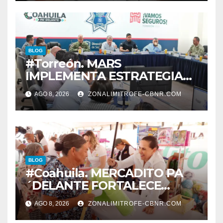
transparencia*
BLOG
#Torreón. MARS
IMPLEMENTA ESTRATEGIA
INTEGRAL PARA ESPACIOS Y
AGO 8, 2026
ZONALIMITROFE-CBNR.COM
VIALIDADES SEGURAS
BLOG
#Coahuila. MERCADITO PA
´DELANTE FORTALECE
CUIDADO DEL MEDIO
AGO 8, 2026
ZONALIMITROFE-CBNR.COM
AMBIENTE Y LA ECONOMÍA
DE MÁS DE 6 MIL 500