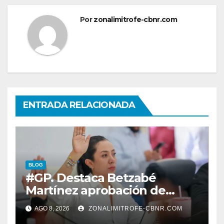
Por
zonalimitrofe-cbnr.com
ENTRADA RELACIONADA
BLOG
#GP. Destaca Betzabé
Martínez aprobación de
nuevas normas para
AGO 8, 2026
ZONALIMITROFE-CBNR.COM
fortalecer la ética y